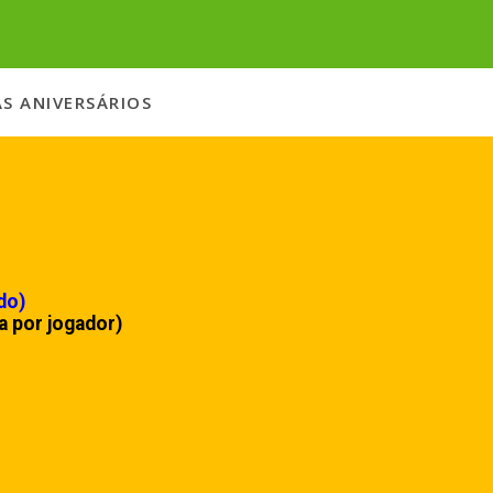
S ANIVERSÁRIOS
do)
a por jogador)